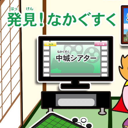
コ
ン
テ
ン
ツ
へ
移
動