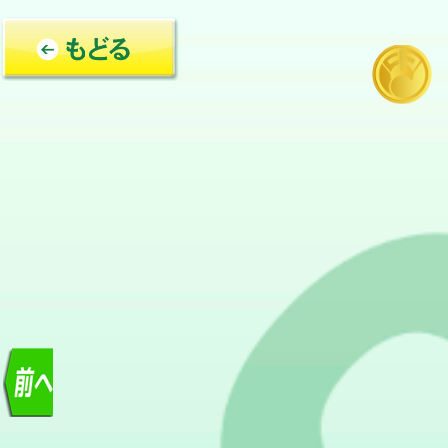
コ
ン
テ
ン
ツ
問題1
へ
次のうち、中城村内にな
移
動
大城グスク
A
台グスク
B
新垣グスク
C